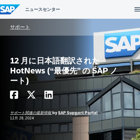
コ
ン
テ
ン
ツ
サポート
へ
ス
キ
ッ
プ
12 月に日本語翻訳された
HotNews (“最優先” の SAP ノ
ート)
サポート関連の最新情報
by
SAP Support Portal
12月 28, 2024