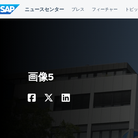
コ
ン
テ
ン
ツ
へ
ス
キ
ッ
プ
画像5