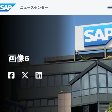
コ
ン
テ
ン
ツ
へ
ス
キ
ッ
プ
画像6