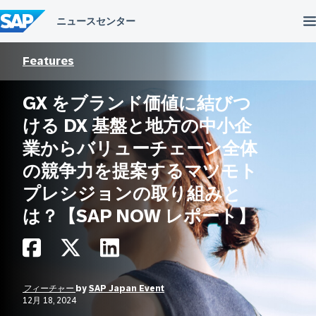
コ
ン
テ
ン
ツ
Features
へ
ス
GX をブランド価値に結びつ
キ
ッ
ける DX 基盤と地方の中小企
プ
業からバリューチェーン全体
の競争力を提案するマツモト
プレシジョンの取り組みと
は？【SAP NOW レポート】
フィーチャー
by
SAP Japan Event
12月 18, 2024