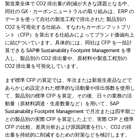
製造業全体で CO2 排出量の削減が大きな課題となる中、
同社の GX・カーボンニュートラルの取り組みは、ERP の
データを使って自社の製造工程で排出された 製品別の
CO2 を可視化する仕組み、すなわちカーボンフットプリ
ント（CFP）を算出する仕組みによってブランド価値向上
に結びついています。具体的には、同社は CFP を一括計
算できる SAP® Sustainability Footprint Management を導
入し、製品別の CO2 排出量や、原材料や製造工程別の
CO2 排出量を可視化しています。
まず標準 CFP の算定では、年次または新規生産品などで
あらかじめ設定された標準的な活動量や排出係数を使用し
て、製品別の標準 CFP を算定。その後、日々の業務の活
動量（原材料調達・生産数量など）を用いて、SAP
Sustainability Footprint Management で月次または四半期ご
との製品別の実際 CFP を算定した上で、実際 CFP と標準
CFP の比較、差異分析および原因調査を行い、CO2 の排
出量を持続的に削減するための対策などを検討します。