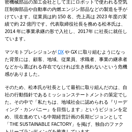
密機械部品の加工会社として主にロボットで使われる空気
圧制御部品や自動車の内燃エンジン部品などの製造を手が
けています。従業員は約 150 名、売上高は 2023 年度の実
績で約 22 億円です。代表取締役社長を務める松本氏は、
2014 年に事業承継の形で入社し、2017年 に社長に就任し
ています。
マツモトプレシジョンが
DX
や GX に取り組むようになっ
た背景には、顧客、地域、従業員、求職者、事業の継承者
などから選ばれる存在でなければ生き残れないという危機
感がありました。
そのため、松本氏が社長として最初に取り組んだのは、自
社の行動指針であるミッションステートメントの策定でし
た。その中で「私たちは、地域社会に認められる『リーデ
ィング・カンパニー』を目指します」というビジョンを定
め、現在進めている中期経営計画の長期ビジョンとして
「THE SUSTAINABLE FACTORY」を掲げ、独自のファク
トリーブランディングを推進しています。