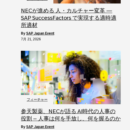
NECが進める 人・カルチャー変革 ―
SAP SuccessFactors で実現する適時適
所適材
by
SAP Japan Event
7月 21, 2026
フィーチャー
参天製薬、NECが語る AI時代の人事の
役割 – 人事は何を手放し、何を握るのか
by
SAP Japan Event