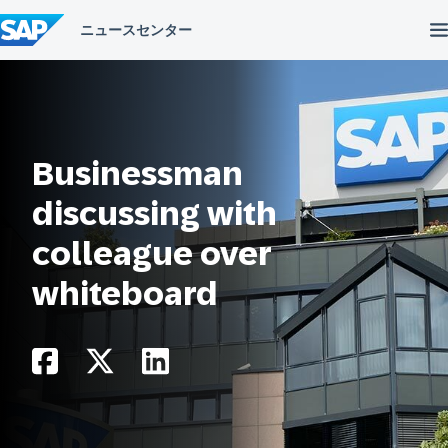
コ
ン
テ
ン
ツ
へ
ス
キ
ッ
Businessman
プ
discussing with
colleague over
whiteboard