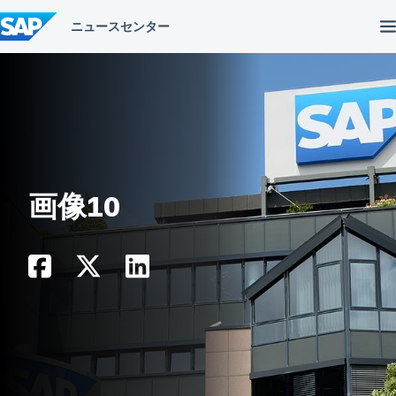
コ
ン
テ
ン
ツ
へ
ス
キ
ッ
プ
画像10