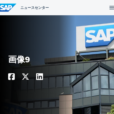
コ
ン
テ
ン
ツ
へ
ス
キ
ッ
プ
画像9