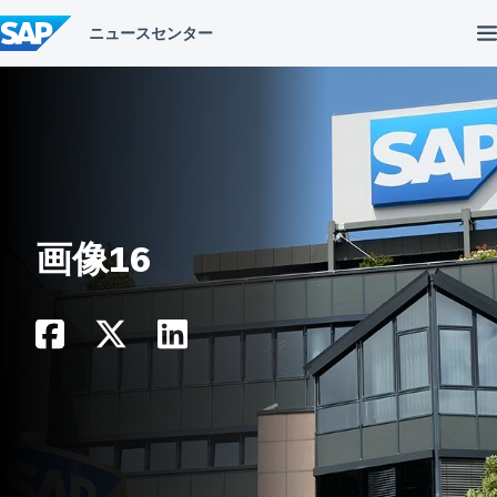
コ
ン
テ
ン
ツ
へ
ス
キ
ッ
プ
画像16