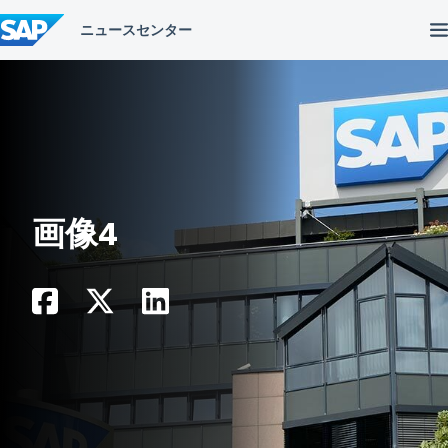
コ
ン
テ
ン
ツ
へ
ス
キ
ッ
プ
画像4