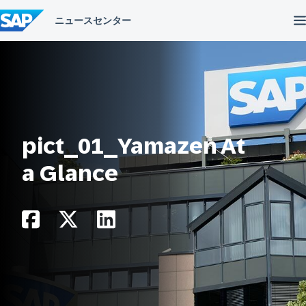
コ
ン
テ
ン
ツ
へ
ス
キ
ッ
プ
pict_01_Yamazen At
a Glance