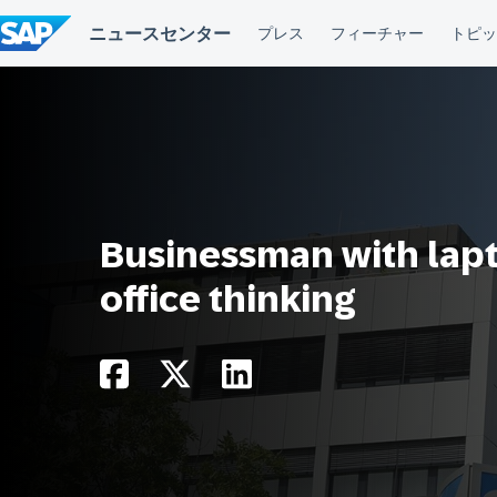
コ
ン
テ
ン
ツ
へ
ス
キ
ッ
プ
Businessman with lapt
office thinking