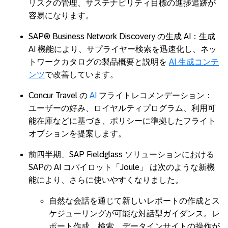
リスクの管理、サステナビリティ目標の進捗追跡が
容易になります。
SAP® Business Network Discovery の生成 AI：生成
AI 機能により、サプライヤー検索を迅速化し、ネッ
トワークカタログの製品概要と説明を
AI 生成コンテ
ンツ
で改善しています。
Concur Travel の
AI
フライトレコメンデーション：
ユーザーの好み、ロイヤルティプログラム、利用可
能在庫などに基づき、ポリシーに準拠したフライト
オプションを提案します。
前四半期、SAP Fieldglass ソリューションにおける
SAPの AI コパイロット「Joule」 は次のような新機
能により、さらに使いやすくなりました。
自然な会話を通じて新しいレポートの作成とス
ケジューリングが可能な対話型ガイダンス。レ
ポート作成、検索、データインサイトの操作が