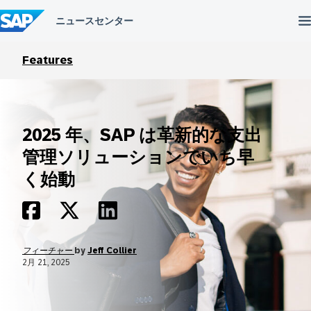
コ
ン
テ
ン
ツ
Features
へ
ス
キ
ッ
プ
2025 年、SAP は革新的な支出
管理ソリューションでいち早
く始動
フィーチャー
by
Jeff Collier
2月 21, 2025