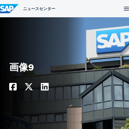
コ
ン
テ
ン
ツ
へ
ス
キ
ッ
プ
画像9