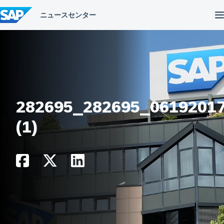
コ
ン
テ
ン
ツ
へ
ス
キ
ッ
プ
282695_282695_0619201
(1)