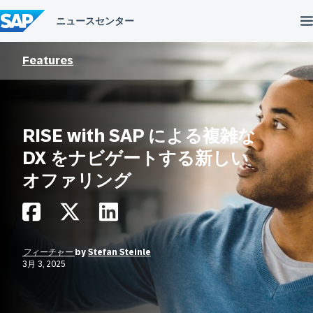
コ
ン
テ
ン
ツ
Features
へ
ス
キ
ッ
プ
RISE with SAP による複雑な
DX をナビゲートする新しい
オファリング
フィーチャー
by
Stefan Steinle
3月 3, 2025