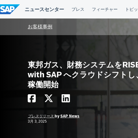
コ
ン
テ
ン
ツ
お客様事例
へ
ス
キ
ッ
プ
東邦ガス、財務システムをRIS
with SAP へクラウドシフト
稼働開始
プレスリリース
by
SAP News
3月 3, 2025