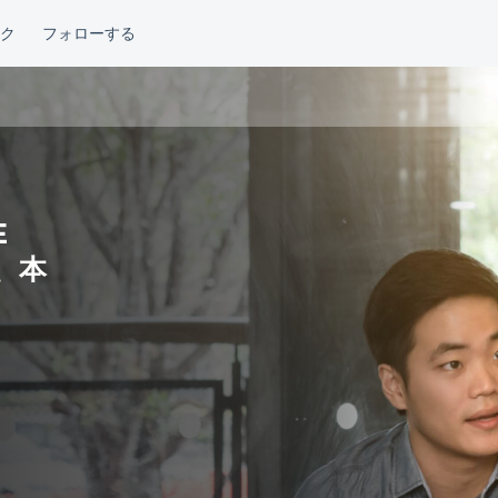
E
し、本