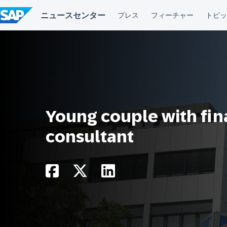
コ
ン
テ
ン
ツ
へ
ス
キ
ッ
プ
Young couple with fin
consultant