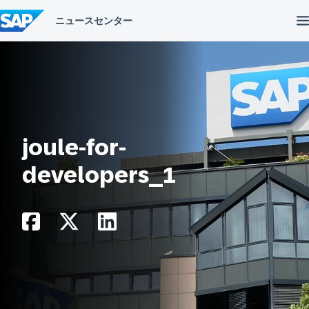
コ
ン
テ
ン
ツ
へ
ス
キ
ッ
プ
joule-for-
developers_1