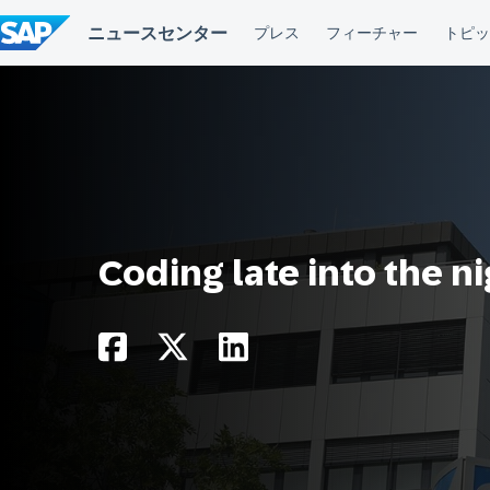
コ
ン
テ
ン
ツ
へ
ス
キ
ッ
プ
Coding late into the n