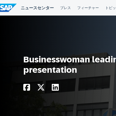
コ
ン
テ
ン
ツ
へ
ス
キ
ッ
プ
Businesswoman leadin
presentation