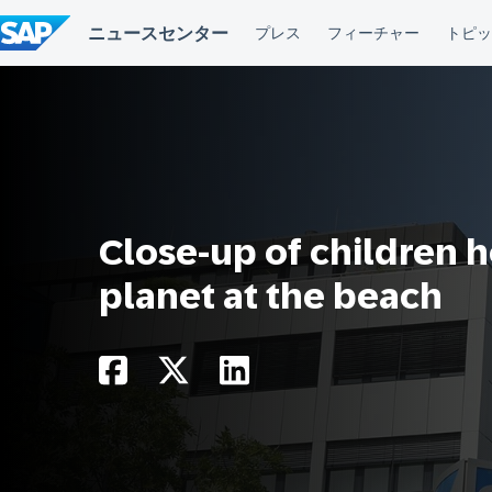
コ
ン
テ
ン
ツ
へ
ス
キ
ッ
プ
Close-up of children h
planet at the beach