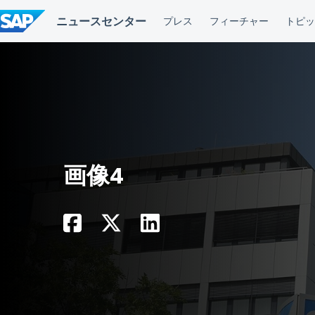
コ
ン
テ
ン
ツ
へ
ス
キ
ッ
プ
画像4