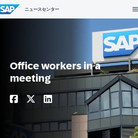
コ
ン
テ
ン
ツ
へ
ス
キ
ッ
プ
Office workers in a
meeting