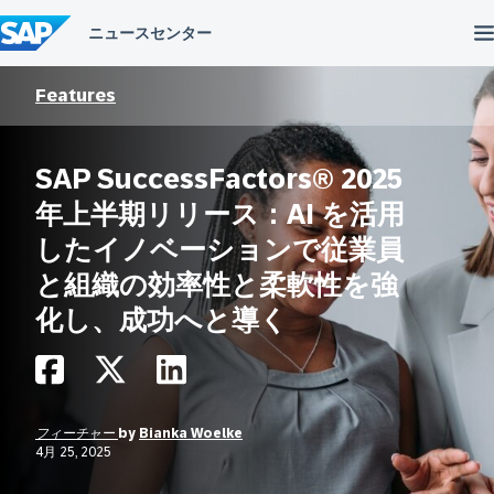
コ
ン
テ
ン
ツ
Features
へ
ス
キ
SAP SuccessFactors® 2025
ッ
プ
年上半期リリース：AI を活用
したイノベーションで従業員
と組織の効率性と柔軟性を強
化し、成功へと導く
フィーチャー
by
Bianka Woelke
4月 25, 2025