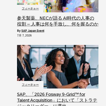
フィーチャー
参天製薬、NECが語る AI時代の人事の
役割 – 人事は何を手放し、何を握るのか
by
SAP Japan Event
7月 7, 2026
フィーチャー
SAP、「2026 Fosway 9-Grid™ for
Talent Acquisition」において「ストラテ