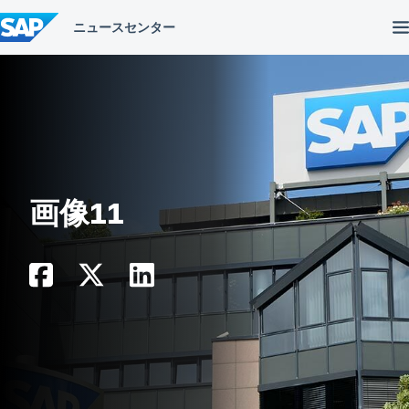
コ
ン
テ
ン
ツ
へ
ス
キ
ッ
プ
画像11