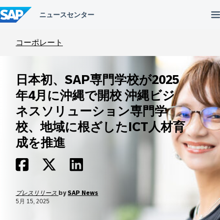
コ
ン
テ
ン
ツ
コーポレート
へ
ス
キ
日本初、SAP専門学校が2025
ッ
プ
年4月に沖縄で開校 沖縄ビジ
ネスソリューション専門学
校、地域に根ざしたICT人材育
成を推進
プレスリリース
by
SAP News
5月 15, 2025