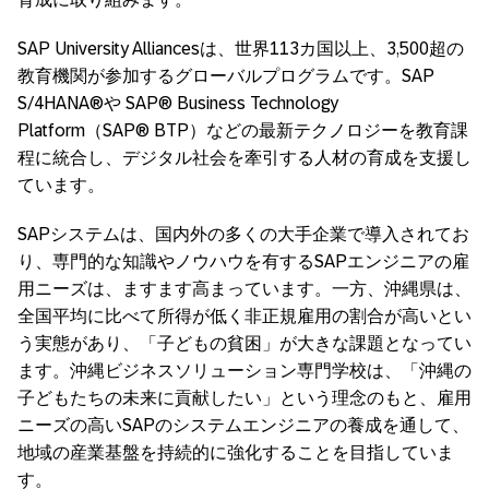
SAP University Alliancesは、世界113カ国以上、3,500超の
教育機関が参加するグローバルプログラムです。SAP
S/4HANA®や SAP® Business Technology
Platform（SAP® BTP）などの最新テクノロジーを教育課
程に統合し、デジタル社会を牽引する人材の育成を支援し
ています。
SAPシステムは、国内外の多くの大手企業で導入されてお
り、専門的な知識やノウハウを有するSAPエンジニアの雇
用ニーズは、ますます高まっています。一方、沖縄県は、
全国平均に比べて所得が低く非正規雇用の割合が高いとい
う実態があり、「子どもの貧困」が大きな課題となってい
ます。沖縄ビジネスソリューション専門学校は、「沖縄の
子どもたちの未来に貢献したい」という理念のもと、雇用
ニーズの高いSAPのシステムエンジニアの養成を通して、
地域の産業基盤を持続的に強化することを目指していま
す。