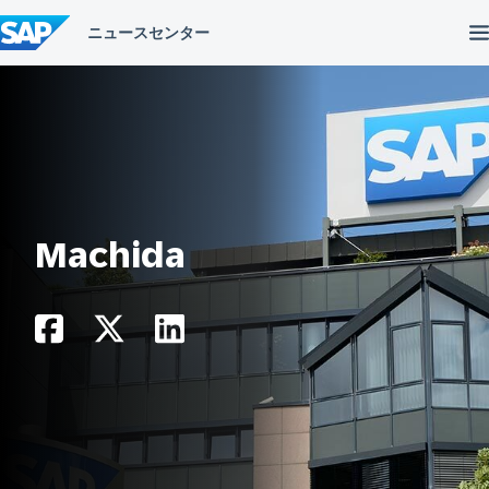
コ
ン
テ
ン
ツ
へ
ス
キ
ッ
プ
Machida