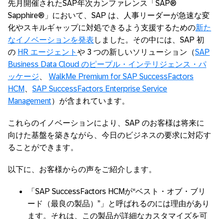
先月開催されたSAP年次カンファレンス「SAP®
Sapphire®」において、SAP は、人事リーダーが急速な変
化やスキルギャップに対処できるよう支援するための
新た
なイノベーションを発表
しました。その中には、SAP 初
の
HR エージェント
や 3 つの新しいソリューション（
SAP
Business Data Cloud のピープル・インテリジェンス・パ
ッケージ
、
WalkMe Premium for SAP SuccessFactors
HCM
、
SAP SuccessFactors Enterprise Service
Management
）が含まれています。
これらのイノベーションにより、SAP のお客様は将来に
向けた基盤を築きながら、今日のビジネスの要求に対応す
ることができます。
以下に、お客様からの声をご紹介します。
「SAP SuccessFactors HCMが“ベスト・オブ・ブリ
ード（最良の製品）”」と呼ばれるのには理由があり
ます。それは、この製品が詳細なカスタマイズを可