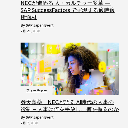
NECが進める 人・カルチャー変革 ―
SAP SuccessFactors で実現する適時適
所適材
by
SAP Japan Event
7月 21, 2026
フィーチャー
参天製薬、NECが語る AI時代の人事の
役割 – 人事は何を手放し、何を握るのか
by
SAP Japan Event
7月 7, 2026