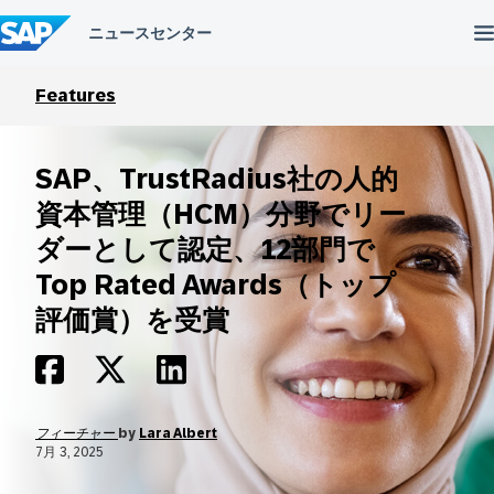
コ
ン
テ
ン
ツ
Features
へ
ス
キ
SAP、TrustRadius社の人的
ッ
プ
資本管理（HCM）分野でリー
ダーとして認定、12部門で
Top Rated Awards（トップ
評価賞）を受賞
フィーチャー
by
Lara Albert
7月 3, 2025