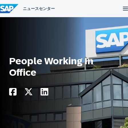
コ
ン
テ
ン
ツ
へ
ス
キ
ッ
プ
People Working In
Office