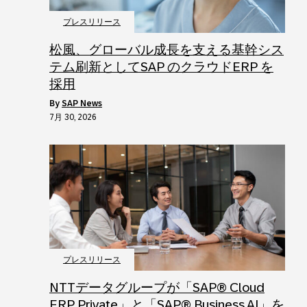
プレスリリース
松風、グローバル成長を支える基幹シス
テム刷新としてSAP のクラウドERP を
採用
by
SAP News
7月 30, 2026
プレスリリース
NTTデータグループが「SAP® Cloud
ERP Private」と「SAP® Business AI」を