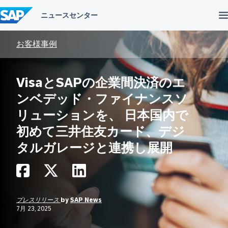
コ
ン
テ
ン
ツ
お客様事例
へ
ス
キ
VisaとSAPの企業間決済のエ
ッ
プ
ンベデッド・ファイナンスソ
リューションを、 日本国内で
初めて三井住友カード、デジ
タルガレージと連携し展開
プレスリリース
by
SAP News
7月 23, 2025