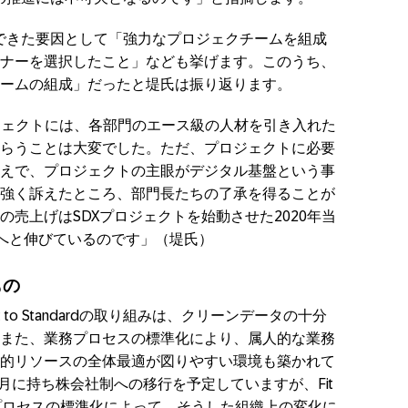
rdを徹底できた要因として「強力なプロジェクチームを組成
ナーを選択したこと」なども挙げます。このうち、
ームの組成」だったと堤氏は振り返ります。
導入プロジェクトには、各部門のエース級の人材を引き入れた
らうことは大変でした。ただ、プロジェクトに必要
えで、プロジェクトの主眼がデジタル基盤という事
強く訴えたところ、部門長たちの了承を得ることが
売上げはSDXプロジェクトを始動させた2020年当
億円へと伸びているのです」（堤氏）
もの
to Standardの取り組みは、クリーンデータの十分
また、業務プロセスの標準化により、属人的な業務
的リソースの全体最適が図りやすい環境も築かれて
7月に持ち株会社制への移行を予定していますが、Fit
テムとプロセスの標準化によって、そうした組織上の変化に