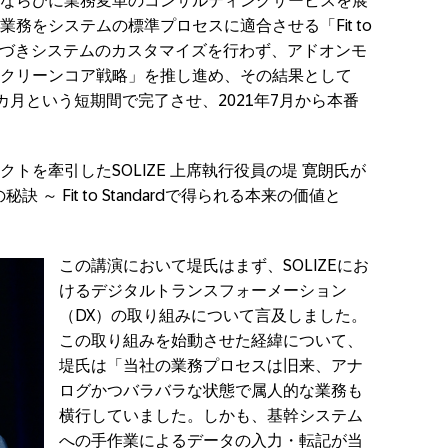
ならびに業務変革のコンサルティングサービスを展
務をシステムの標準プロセスに適合させる「Fit to
針に基づきシステムのカスタマイズを行わず、アドオンモ
クリーンコア戦略」を推し進め、その結果として
導入を9カ月という短期間で完了させ、2021年7月から本番
トを牽引したSOLIZE 上席執行役員の堤 寛朗氏が
訣 ～ Fit to Standardで得られる本来の価値と
この講演において堤氏はまず、SOLIZEにお
けるデジタルトランスフォーメーション
（DX）の取り組みについて言及しました。
この取り組みを始動させた経緯について、
堤氏は「当社の業務プロセスは旧来、アナ
ログかつバラバラな状態で属人的な業務も
横行していました。しかも、基幹システム
への手作業によるデータの入力・転記が当