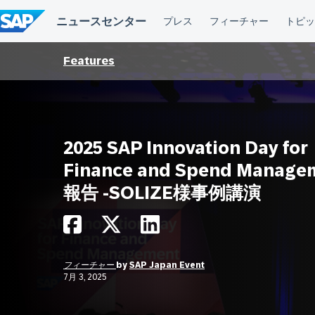
コ
ン
テ
ン
ツ
Features
へ
ス
キ
ッ
プ
2025 SAP Innovation Day for
Finance and Spend Manage
報告 -SOLIZE様事例講演
フィーチャー
by
SAP Japan Event
7月 3, 2025