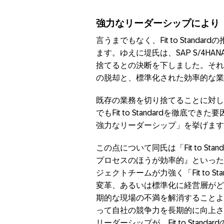
強力なリーダーシップにより「Fit
言うまでもなく、Fit to Stan
ます。ゆえに堤氏は、SAP S/4HA
捨てるとの決断を下しました。それ
の脱却と、標準化された効率的な業
既存の業務を切り捨てることに対し
でもFit to Standardを徹
強力なリーダーシップ」を挙げます
この点について同氏は「Fit to S
プロセスのほうが効率的』といった
ジェクトチームが力強く「Fit to 
変革、あるいは標準化に経営層がど
期的な現場の不満を解消することよ
って自社の競争力を長期的に向上さ
リーダーシップが、Fit to Sta