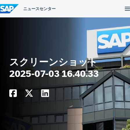
コ
ン
テ
ン
ツ
へ
ス
キ
ッ
プ
スクリーンショット
2025-07-03 16.40.33