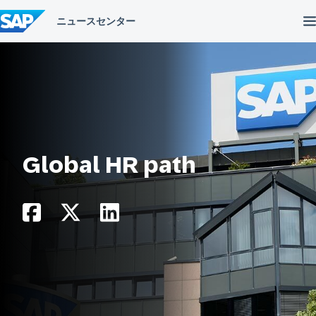
コ
ン
テ
ン
ツ
へ
ス
キ
ッ
プ
Global HR path