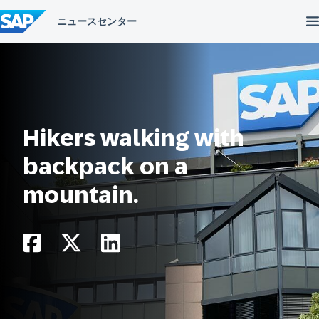
コ
ン
テ
ン
ツ
へ
ス
キ
ッ
プ
Hikers walking with
backpack on a
mountain.