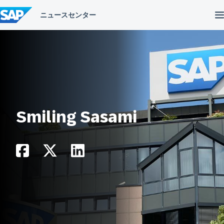
コ
ン
テ
ン
ツ
へ
ス
キ
ッ
プ
Smiling Sasami