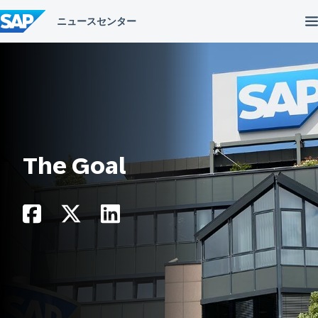
コ
ン
テ
ン
ツ
へ
ス
キ
ッ
プ
The Goal