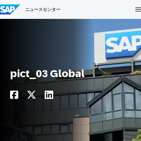
コ
ン
テ
ン
ツ
へ
ス
キ
ッ
プ
pict_03 Global