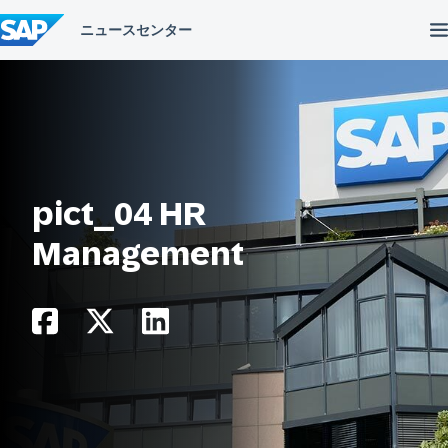
コ
ン
テ
ン
ツ
へ
ス
キ
ッ
プ
pict_04 HR
Management