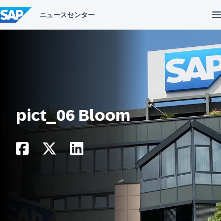
コ
ン
テ
ン
ツ
へ
ス
キ
ッ
プ
pict_06 Bloom