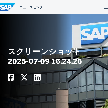
コ
ン
テ
ン
ツ
へ
ス
キ
ッ
プ
スクリーンショット
2025-07-09 16.24.26