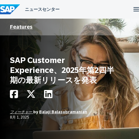
コ
ン
テ
ン
ツ
Features
へ
ス
キ
ッ
プ
SAP Customer
Experience、2025年第2四半
期の最新リリースを発表
フィーチャー
by
Balaji Balasubramanian
8月 1, 2025