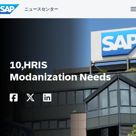
コ
ン
テ
ン
ツ
へ
ス
キ
ッ
プ
10,HRIS
Modanization Needs