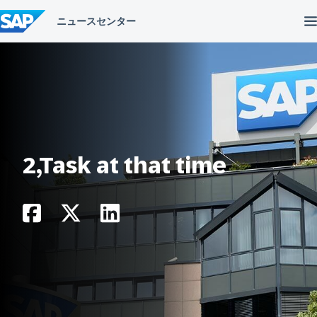
コ
ン
テ
ン
ツ
へ
ス
キ
ッ
プ
2,Task at that time