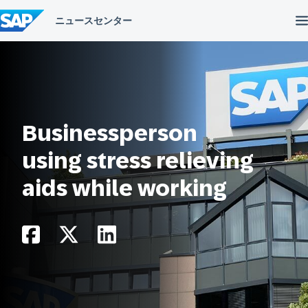
コ
ン
テ
ン
ツ
へ
ス
キ
ッ
プ
Businessperson
using stress relieving
aids while working