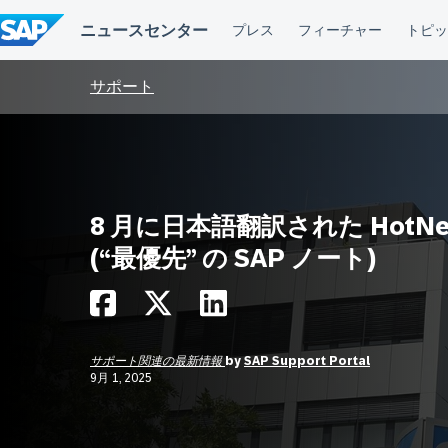
コ
ン
テ
ン
ツ
サポート
へ
ス
キ
ッ
プ
8 月に日本語翻訳された HotNe
(“最優先” の SAP ノート)
サポート関連の最新情報
by
SAP Support Portal
9月 1, 2025