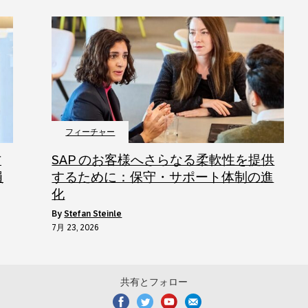
フィーチャー
方
SAP のお客様へさらなる柔軟性を提供
員
するために：保守・サポート体制の進
化
by
Stefan Steinle
7月 23, 2026
共有とフォロー