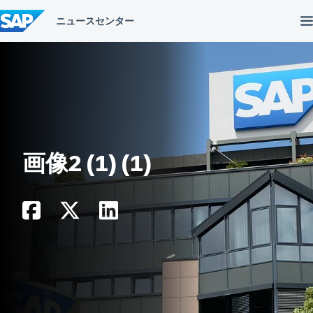
コ
ン
テ
ン
ツ
へ
ス
キ
ッ
プ
画像2 (1) (1)