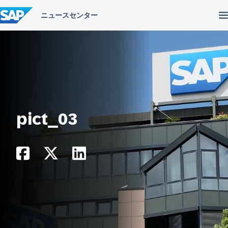
コ
ン
テ
ン
ツ
へ
ス
キ
ッ
プ
pict_03