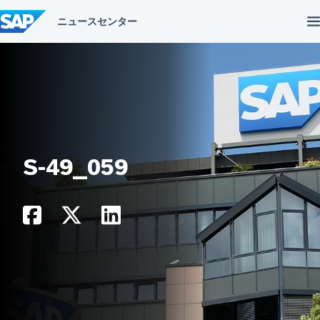
コ
ン
テ
ン
ツ
へ
ス
キ
ッ
プ
S-49_059