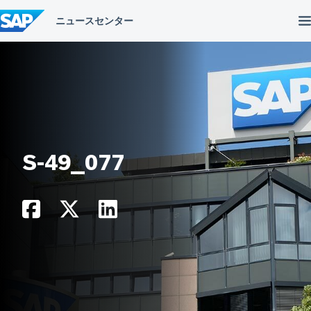
コ
ン
テ
ン
ツ
へ
ス
キ
ッ
プ
S-49_077