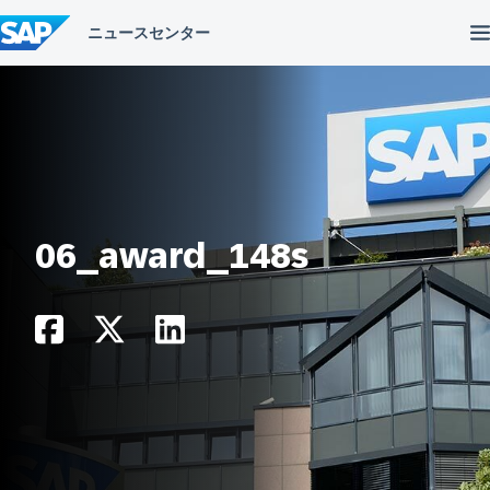
コ
ン
テ
ン
ツ
へ
ス
キ
ッ
プ
06_award_148s